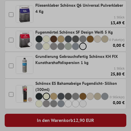
Fliesenkleber Schönox Q6 Universal Pulverkleber
4 Kg
1 Stück
13,49 €
Fugenmörtel Schönox SF Design Weiß 5 Kg
0 Paket(e)
0,00 €
Grundierung Gebrauchsfertig Schönox KH FIX
Kunstharzhaftdispersion 1 kg
1 Stück
25,80 €
Schönox ES Bahamabeige Fugendicht- Silikon
(300ml)
0 Stück(e)
0,00 €
In den Warenkorb
12,90
EUR