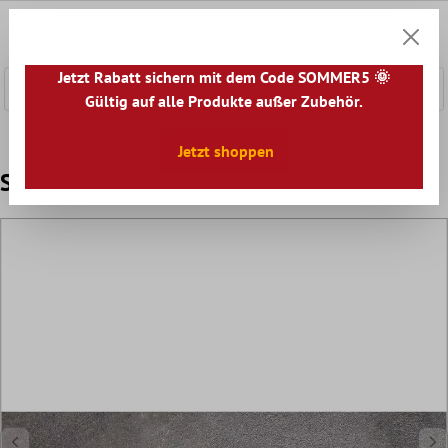
nhalt springen
0
Warenk
Jetzt Rabatt sichern mit dem Code SOMMER5 🌞
Gültig auf alle Produkte außer Zubehör.
Home
Bodenfliesen
Oberfläche
Bodenfliesen Unglasie
Jetzt shoppen
Sockelleiste Marathon Metalloptik Silber