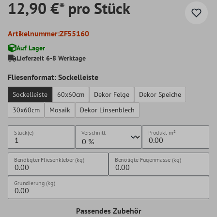
12,90 €* pro Stück
Artikelnummer:
ZF55160
Auf Lager
Lieferzeit 6-8 Werktage
Fliesenformat: Sockelleiste
Sockelleiste
60x60cm
Dekor Felge
Dekor Speiche
30x60cm
Mosaik
Dekor Linsenblech
Stück(e)
Verschnitt
Produkt
m²
Benötigter Fliesenkleber (kg)
Benötigte Fugenmasse (kg)
Grundierung (kg)
Passendes Zubehör