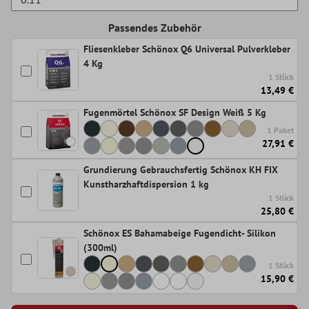
Passendes Zubehör
Fliesenkleber Schönox Q6 Universal Pulverkleber
4 Kg
1 Stück
13,49 €
Fugenmörtel Schönox SF Design Weiß 5 Kg
1 Paket
27,91 €
Grundierung Gebrauchsfertig Schönox KH FIX
Kunstharzhaftdispersion 1 kg
1 Stück
25,80 €
Schönox ES Bahamabeige Fugendicht- Silikon
(300ml)
1 Stück
15,90 €