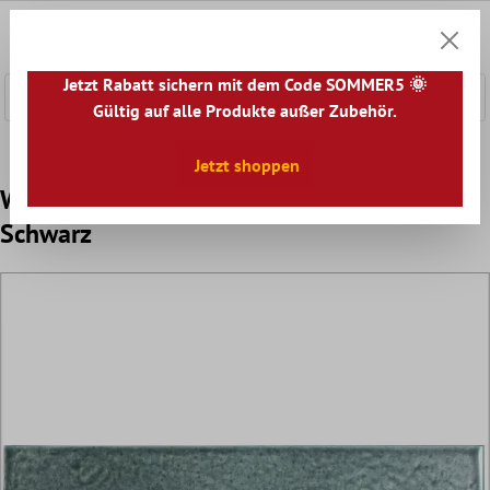
nhalt springen
0
Warenk
Jetzt Rabatt sichern mit dem Code SOMMER5 🌞
Gültig auf alle Produkte außer Zubehör.
Home
Wandfliesen
Wandfliesen Exklusiv
Jetzt shoppen
Wandfliese Open Air Gewellt 6x24cm
Schwarz