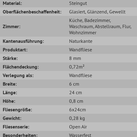
Material:
Steingut
Oberflächenbeschaffenheit:
Glasiert
, Glänzend
, Gewellt
Küche
, Badezimmer
,
Zimmer:
Waschraum
, Abstellraum
, Flur
,
Wohnzimmer
Kantenausführung:
Naturkante
Produktart:
Wandfliese
Stärke:
8 mm
Flächendeckung:
0,72m²
Verlegung als:
Wandfliese
Breite:
6 cm
Länge:
24 cm
Höhe:
0,8 cm
Fliesengröße:
6x24cm
Gewicht:
0,28 kg
Fliesenserie:
Open Air
Besonderheiten:
Wasserfest