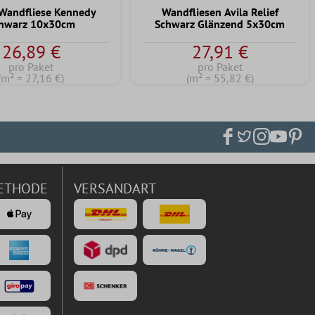
Wandfliese Kennedy
Wandfliesen Avila Relief
hwarz 10x30cm
Schwarz Glänzend 5x30cm
26,89 €
27,91 €
pro Paket
pro Paket
(m² = 27,16 €)
(m² = 55,82 €)
ETHODE
VERSANDART