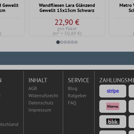
 Gewellt
Wandfliesen Lara Glänzend
Metro 
5cm
Gewellt 15x15cm Schwarz
Sc
22,90 €
pro Paket
)
(m² = 50,89 €)
N
INHALT
SERVICE
ZAHLUNGSM
AGB
Blog
d
Widerrufsrecht
Ratgeber
Datenschutz
FAQ
Impressum
utschland