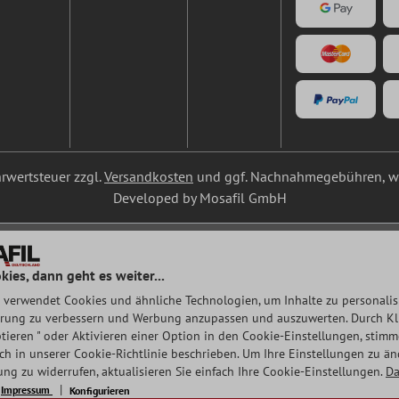
ehrwertsteuer zzgl.
Versandkosten
und ggf. Nachnahmegebühren, we
Developed by Mosafil GmbH
kies, dann geht es weiter...
 verwendet Cookies und ähnliche Technologien, um Inhalte zu personalisi
rung zu verbessern und Werbung anzupassen und auszuwerten. Durch Klic
tieren " oder Aktivieren einer Option in den Cookie-Einstellungen, stim
auch in unserer Cookie-Richtlinie beschrieben. Um Ihre Einstellungen zu ä
ng zu widerrufen, aktualisieren Sie einfach Ihre Cookie-Einstellungen.
Da
Impressum
Konfigurieren