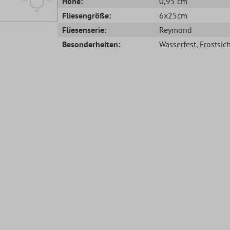
Höhe:
0,95 cm
Fliesengröße:
6x25cm
Fliesenserie:
Reymond
Besonderheiten:
Wasserfest
, Frostsic