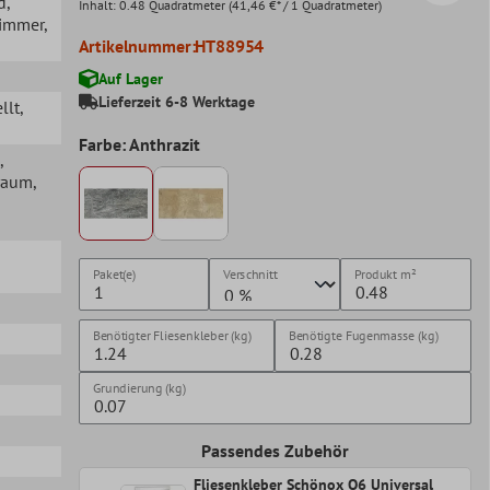
d
,
Inhalt:
0.48 Quadratmeter
(41,46 €* / 1 Quadratmeter)
zimmer
,
Artikelnummer:
HT88954
Auf Lager
Lieferzeit 6-8 Werktage
llt
,
Farbe: Anthrazit
,
raum
,
Paket(e)
Verschnitt
Produkt
m²
Benötigter Fliesenkleber (kg)
Benötigte Fugenmasse (kg)
Grundierung (kg)
Passendes Zubehör
Fliesenkleber Schönox Q6 Universal