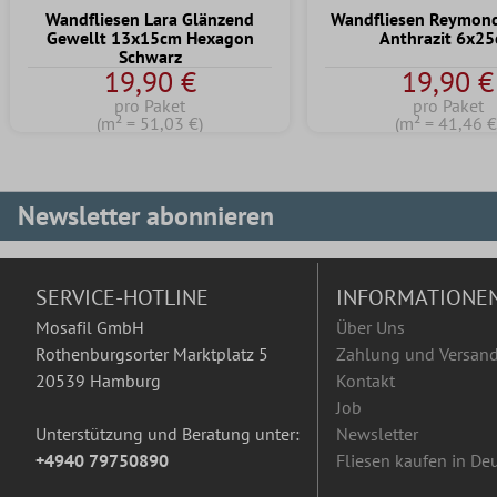
Wandfliesen Lara Glänzend
Wandfliesen Reymond
Gewellt 13x15cm Hexagon
Anthrazit 6x2
Schwarz
19,90 €
19,90 €
pro Paket
pro Paket
(m² = 51,03 €)
(m² = 41,46 €
Newsletter abonnieren
SERVICE-HOTLINE
INFORMATIONE
Mosafil GmbH
Über Uns
Rothenburgsorter Marktplatz 5
Zahlung und Versan
20539 Hamburg
Kontakt
Job
Unterstützung und Beratung unter:
Newsletter
+4940 79750890
Fliesen kaufen in De