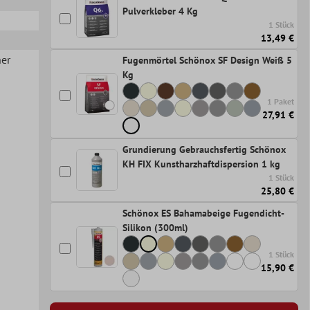
Pulverkleber 4 Kg
1 Stück
13,49 €
her
Fugenmörtel Schönox SF Design Weiß 5
Kg
1 Paket
27,91 €
Grundierung Gebrauchsfertig Schönox
KH FIX Kunstharzhaftdispersion 1 kg
1 Stück
25,80 €
Schönox ES Bahamabeige Fugendicht-
Silikon (300ml)
1 Stück
15,90 €