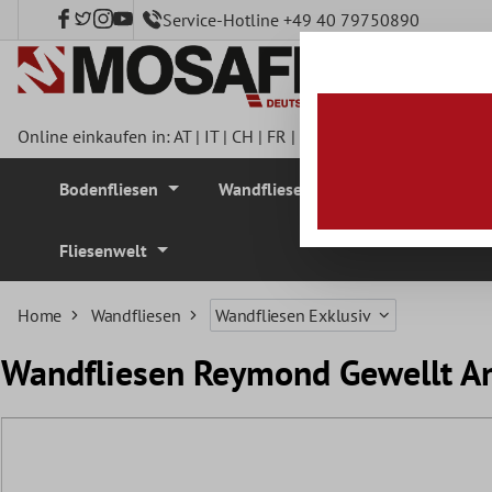
Service-Hotline +49 40 79750890
nhalt springen
Online einkaufen in:
AT
|
IT
|
CH
|
FR
|
DE
|
UK
|
CZ
|
SE
|
DK
|
BE
Bodenfliesen
Wandfliesen
Mosaikfliesen
Fliesenwelt
Home
Wandfliesen
Wandfliesen Exklusiv
Wandfliesen Reymond Gewellt A