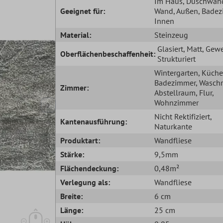
Im Haus
, Duschwan
Geeignet für:
Wand
, Außen
, Bade
Innen
Material:
Steinzeug
Glasiert
, Matt
, Gewe
Oberflächenbeschaffenheit:
Strukturiert
Wintergarten
, Küche
Badezimmer
, Wasch
Zimmer:
Abstellraum
, Flur
,
Wohnzimmer
Nicht Rektifiziert
,
Kantenausführung:
Naturkante
Produktart:
Wandfliese
Stärke:
9,5mm
Flächendeckung:
0,48m²
Verlegung als:
Wandfliese
Breite:
6 cm
Länge:
25 cm