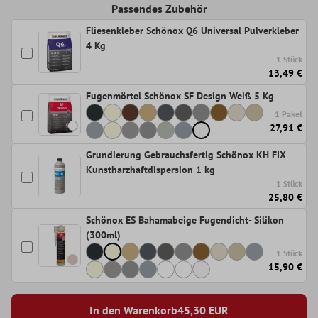
Passendes Zubehör
Fliesenkleber Schönox Q6 Universal Pulverkleber
4 Kg
1 Stück
13,49 €
Fugenmörtel Schönox SF Design Weiß 5 Kg
1 Paket
27,91 €
Grundierung Gebrauchsfertig Schönox KH FIX
Kunstharzhaftdispersion 1 kg
1 Stück
25,80 €
Schönox ES Bahamabeige Fugendicht- Silikon
(300ml)
1 Stück
15,90 €
In den Warenkorb
45,30
EUR