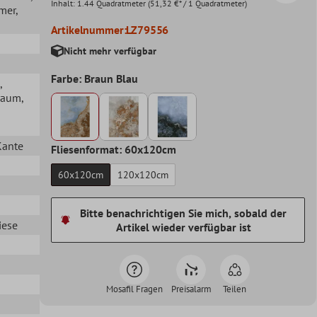
Inhalt:
1.44 Quadratmeter
(51,32 €* / 1 Quadratmeter)
mer
,
Artikelnummer:
LZ79556
Nicht mehr verfügbar
Farbe: Braun Blau
,
raum
,
Kante
Fliesenformat: 60x120cm
60x120cm
120x120cm
Bitte benachrichtigen Sie mich, sobald der
iese
Artikel wieder verfügbar ist
Mosafil Fragen
Preisalarm
Teilen