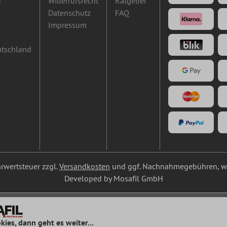
d
Widerrufsrecht
Ratgeber
Datenschutz
FAQ
Impressum
utschland
ehrwertsteuer zzgl.
Versandkosten
und ggf. Nachnahmegebühren, we
Developed by Mosafil GmbH
kies, dann geht es weiter...