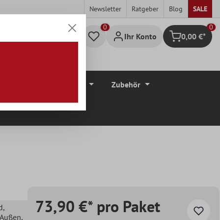
Newsletter
Ratgeber
Blog
SALE
0
Ihr Konto
0,00 €*
Warenkorb
düre
Bodenbeläge
Zubehör
73,90 €* pro Paket
d
,
, Außen
,