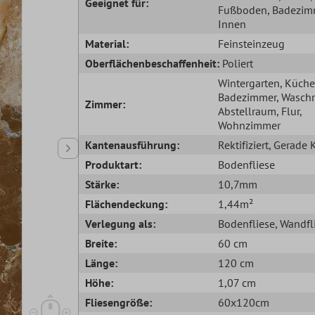
Geeignet für:
Fußboden
, Badezim
Innen
Material:
Feinsteinzeug
Oberflächenbeschaffenheit:
Poliert
Wintergarten
, Küche
Badezimmer
, Wasch
Zimmer:
Abstellraum
, Flur
,
Wohnzimmer
Kantenausführung:
Rektifiziert
, Gerade 
Produktart:
Bodenfliese
Stärke:
10,7mm
Flächendeckung:
1,44m²
Verlegung als:
Bodenfliese
, Wandfl
Breite:
60 cm
Länge:
120 cm
Höhe:
1,07 cm
Fliesengröße:
60x120cm