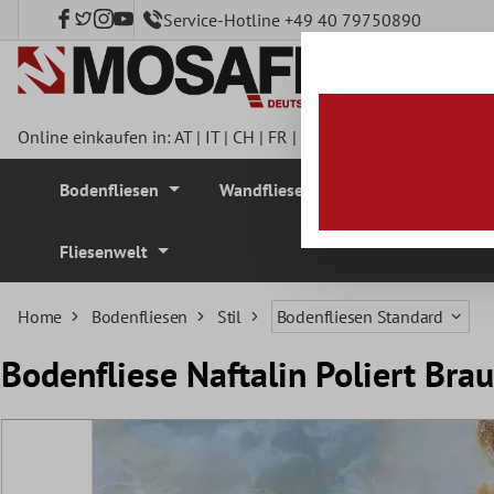
Service-Hotline +49 40 79750890
nhalt springen
Online einkaufen in:
AT
|
IT
|
CH
|
FR
|
DE
|
UK
|
CZ
|
SE
|
DK
|
BE
Bodenfliesen
Wandfliesen
Mosaikfliesen
Fliesenwelt
Home
Bodenfliesen
Stil
Bodenfliesen Standard
Bodenfliese Naftalin Poliert Br