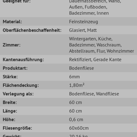
Geeignet für:
Dauernassbereich
, Wand
,
Außen
, Fußboden
,
Badezimmer
, Innen
Material:
Feinsteinzeug
Oberflächenbeschaffenheit:
Glasiert
, Matt
Wintergarten
, Küche
,
Zimmer:
Badezimmer
, Waschraum
,
Abstellraum
, Flur
, Wohnzimmer
Kantenausführung:
Rektifiziert
, Gerade Kante
Produktart:
Bodenfliese
Stärke:
6mm
Flächendeckung:
1,80m²
Verlegung als:
Bodenfliese
, Wandfliese
Breite:
60 cm
Länge:
60 cm
Höhe:
0,6 cm
Fliesengröße:
60x60cm
Gewicht:
20,16 kg