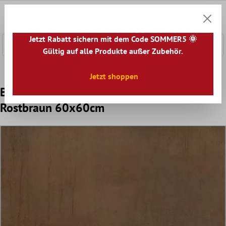
nhalt springen
0
Warenk
Jetzt Rabatt sichern mit dem Code SOMMER5 🌞
Gültig auf alle Produkte außer Zubehör.
Home
Bodenfliesen
Optik
Bodenfliesen Betonoptik
Jetzt shoppen
Bodenfliesen Tycoon Betonoptik R10
Rostbraun 60x60cm