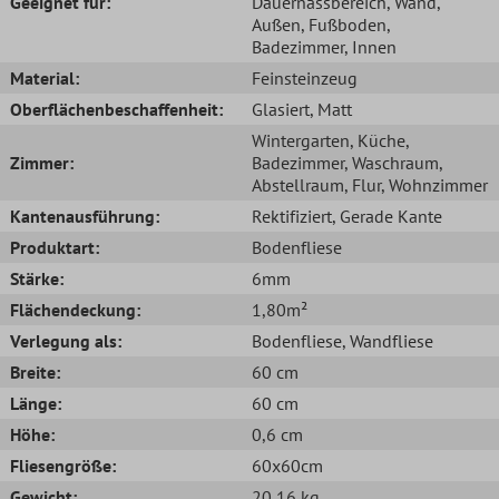
Geeignet für:
Dauernassbereich
, Wand
,
Außen
, Fußboden
,
Badezimmer
, Innen
Material:
Feinsteinzeug
Oberflächenbeschaffenheit:
Glasiert
, Matt
Wintergarten
, Küche
,
Zimmer:
Badezimmer
, Waschraum
,
Abstellraum
, Flur
, Wohnzimmer
Kantenausführung:
Rektifiziert
, Gerade Kante
Produktart:
Bodenfliese
Stärke:
6mm
Flächendeckung:
1,80m²
Verlegung als:
Bodenfliese
, Wandfliese
Breite:
60 cm
Länge:
60 cm
Höhe:
0,6 cm
Fliesengröße:
60x60cm
Gewicht:
20,16 kg