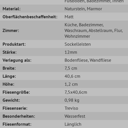
Fußboden
, Badezimmer
, Innen
Material:
Naturstein
, Marmor
Oberflächenbeschaffenheit:
Matt
Küche
, Badezimmer
,
Zimmer:
Waschraum
, Abstellraum
, Flur
,
Wohnzimmer
Produktart:
Sockelleisten
Stärke:
12mm
Verlegung als:
Bodenfliese
, Wandfliese
Breite:
7,5 cm
Länge:
40,6 cm
Höhe:
1,2 cm
Fliesengröße:
7,5x40,6cm
Gewicht:
0,98 kg
Fliesenserie:
Treviso
Besonderheiten:
Wasserfest
Fliesenformat:
Länglich