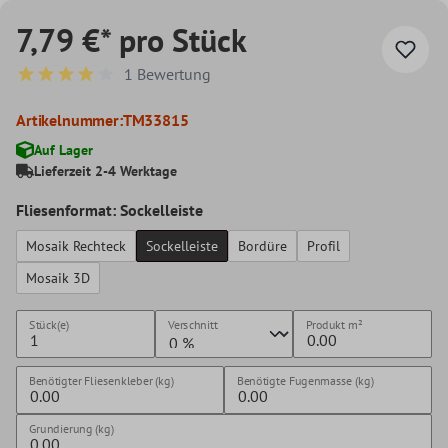
7,79 €* pro Stück
1 Bewertung
Durchschnittliche Bewertung von 4 von 5 Sternen
Artikelnummer:
TM33815
Auf Lager
Lieferzeit 2-4 Werktage
Fliesenformat: Sockelleiste
Mosaik Rechteck
Sockelleiste
Bordüre
Profil
Mosaik 3D
Stück(e)
Verschnitt
Produkt
m²
Benötigter Fliesenkleber (kg)
Benötigte Fugenmasse (kg)
Grundierung (kg)