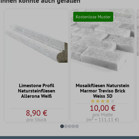
Ihnen könnte auch gefallen
Kostenlose Muster
Limestone Profil
Mosaikfliesen Naturstein
Natursteinfliesen
Marmor Treviso Brick
Allerona Weiß
Weiss 3D
Durchschnittliche Bew
10,00 €
8,90 €
pro Matte
pro Stück
(m² = 111,11 €)