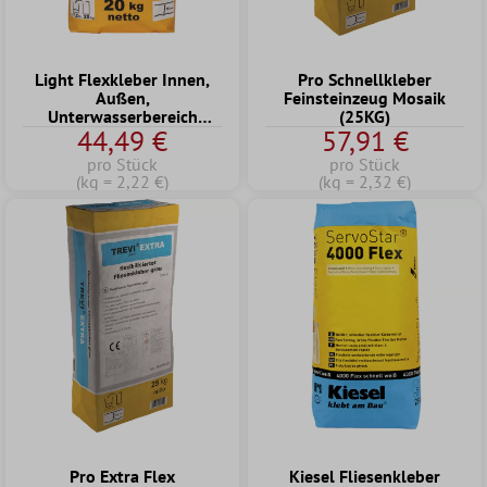
Light Flexkleber Innen,
Pro Schnellkleber
Außen,
Feinsteinzeug Mosaik
Unterwasserbereich
(25KG)
44,49 €
57,91 €
(20KG)
pro Stück
pro Stück
(kg = 2,22 €)
(kg = 2,32 €)
Pro Extra Flex
Kiesel Fliesenkleber