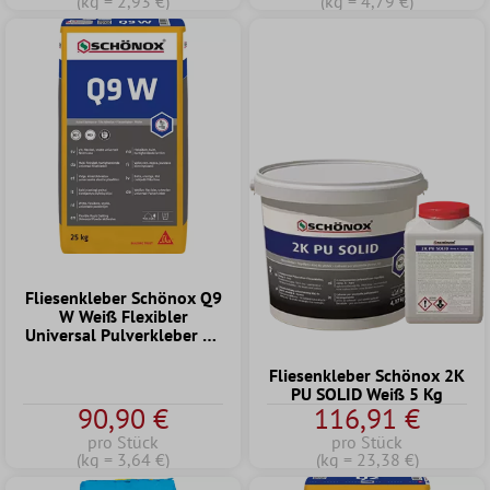
(kg = 2,93 €)
(kg = 4,79 €)
Fliesenkleber Schönox Q9
W Weiß Flexibler
Universal Pulverkleber 25
KG
Fliesenkleber Schönox 2K
PU SOLID Weiß 5 Kg
90,90 €
116,91 €
pro Stück
pro Stück
(kg = 3,64 €)
(kg = 23,38 €)