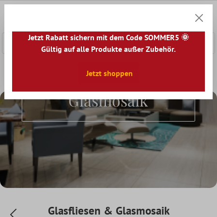
nhalt springen
0
Warenk
Jetzt Rabatt sichern mit dem Code SOMMER5 🌞
Gültig auf alle Produkte außer Zubehör.
Home
Zubehör
Fliesenkleber
Jetzt shoppen
Glasfliesen & Glasmosaik
Glasfliesen &
Glasmosaik
Glasfliesen & Glasmosaik