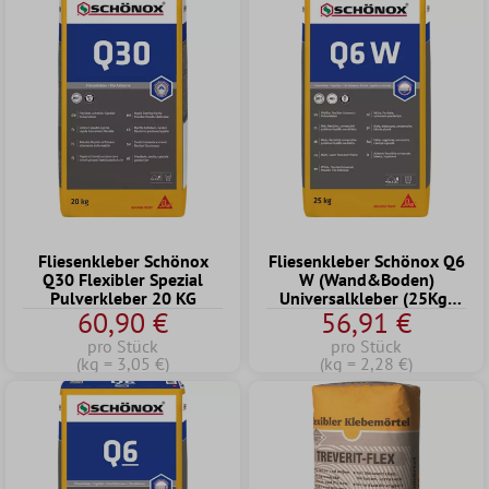
Fliesenkleber Schönox
Fliesenkleber Schönox Q6
Q30 Flexibler Spezial
W (Wand&Boden)
Pulverkleber 20 KG
Universalkleber (25Kg)
60,90 €
56,91 €
(Weiß)
pro Stück
pro Stück
(kg = 3,05 €)
(kg = 2,28 €)