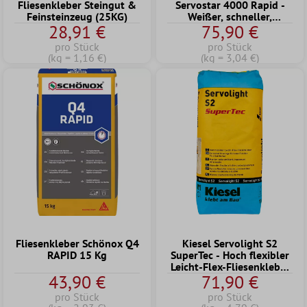
Fliesenkleber Steingut &
Servostar 4000 Rapid -
Feinsteinzeug (25KG)
Weißer, schneller,
28,91 €
75,90 €
flexibler Klebemörtel
(25Kg)
pro Stück
pro Stück
(kg = 1,16 €)
(kg = 3,04 €)
Fliesenkleber Schönox Q4
Kiesel Servolight S2
RAPID 15 Kg
SuperTec - Hoch flexibler
Leicht-Flex-Fliesenkleber
43,90 €
71,90 €
(15KG)
pro Stück
pro Stück