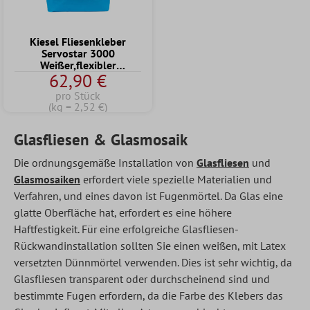
Kiesel Fliesenkleber
Servostar 3000
Weißer,flexibler
62,90 €
Klebemörtel 25 Kg
pro Stück
(kg = 2,52 €)
Glasfliesen & Glasmosaik
Die ordnungsgemäße Installation von
Glasfliesen
und
Glasmosaiken
erfordert viele spezielle Materialien und
Verfahren, und eines davon ist Fugenmörtel. Da Glas eine
glatte Oberfläche hat, erfordert es eine höhere
Haftfestigkeit. Für eine erfolgreiche Glasfliesen-
Rückwandinstallation sollten Sie einen weißen, mit Latex
versetzten Dünnmörtel verwenden. Dies ist sehr wichtig, da
Glasfliesen transparent oder durchscheinend sind und
bestimmte Fugen erfordern, da die Farbe des Klebers das