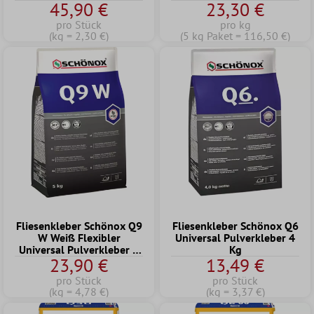
45,90 €
23,30 €
pro Stück
pro kg
(kg = 2,30 €)
(5 kg Paket = 116,50 €)
Fliesenkleber Schönox Q9
Fliesenkleber Schönox Q6
W Weiß Flexibler
Universal Pulverkleber 4
Universal Pulverkleber 5
Kg
23,90 €
13,49 €
KG
pro Stück
pro Stück
(kg = 4,78 €)
(kg = 3,37 €)