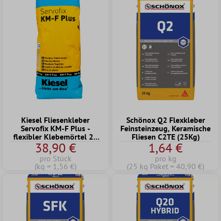
Kiesel Fliesenkleber
Schönox Q2 Flexkleber
Servofix KM-F Plus -
Feinsteinzeug, Keramische
flexibler Klebemörtel 25
Fliesen C2TE (25Kg)
38,90 €
1,64 €
Kg
pro Stück
pro kg
(kg = 1,56 €)
(25 kg Paket = 40,90 €)