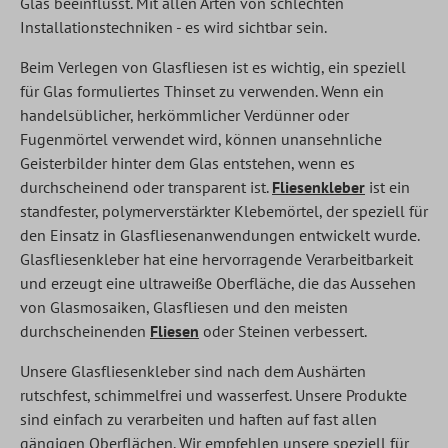
Glas beeinflusst. Mit allen Arten von schlechten
Installationstechniken - es wird sichtbar sein.
Beim Verlegen von Glasfliesen ist es wichtig, ein speziell
für Glas formuliertes Thinset zu verwenden. Wenn ein
handelsüblicher, herkömmlicher Verdünner oder
Fugenmörtel verwendet wird, können unansehnliche
Geisterbilder hinter dem Glas entstehen, wenn es
durchscheinend oder transparent ist.
Fliesenkleber
ist ein
standfester, polymerverstärkter Klebemörtel, der speziell für
den Einsatz in Glasfliesenanwendungen entwickelt wurde.
Glasfliesenkleber hat eine hervorragende Verarbeitbarkeit
und erzeugt eine ultraweiße Oberfläche, die das Aussehen
von Glasmosaiken, Glasfliesen und den meisten
durchscheinenden
Fliesen
oder Steinen verbessert.
Unsere Glasfliesenkleber sind nach dem Aushärten
rutschfest, schimmelfrei und wasserfest. Unsere Produkte
sind einfach zu verarbeiten und haften auf fast allen
gängigen Oberflächen. Wir empfehlen unsere speziell für