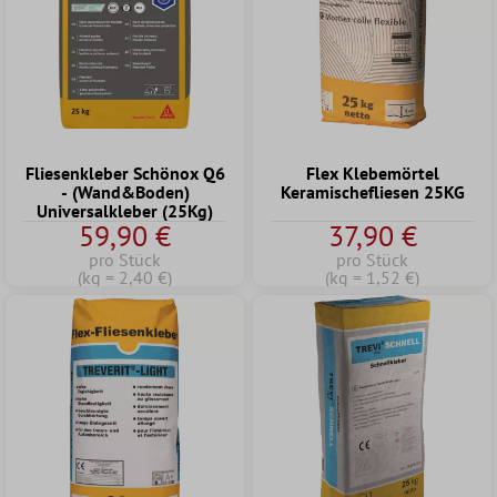
Fliesenkleber Schönox Q6
Flex Klebemörtel
- (Wand&Boden)
Keramischefliesen 25KG
Universalkleber (25Kg)
59,90 €
37,90 €
pro Stück
pro Stück
(kg = 2,40 €)
(kg = 1,52 €)