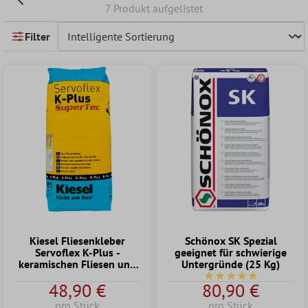
7 Produkt aufgelistet
Filter
Kiesel Fliesenkleber
Schönox SK Spezial
Servoflex K-Plus -
geeignet für schwierige
keramischen Fliesen und
Untergründe (25 Kg)
Platten, Feinsteinzeug
Durchschnittliche Bew
48,90 €
80,90 €
Fliesenmörtel (20KG)
pro Stück
pro Stück