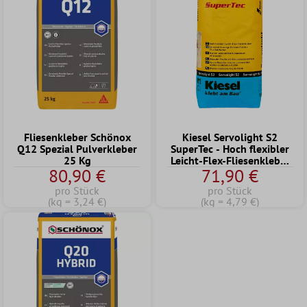
Fliesenkleber Schönox
Kiesel Servolight S2
Q12 Spezial Pulverkleber
SuperTec - Hoch flexibler
25 Kg
Leicht-Flex-Fliesenkleber
80,90 €
71,90 €
(15KG)
pro Stück
pro Stück
(kg = 3,24 €)
(kg = 4,79 €)