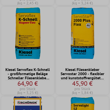
(kg = 2,45 €)
(kg = 3,24 €)
Kiesel Servoflex K-Schnell
Kiesel Fliesenkleber
- großformatige Beläge
Servostar 2000 - flexibler
Schneller Fliesenkleber
und kunststoffvergüteter
64,90 €
45,90 €
(20KG)
zementärer
Dünnbettmörtel (25KG)
pro Stück
pro Stück
(kg = 3,25 €)
(kg = 1,84 €)