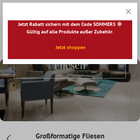
nhalt springen
0
Warenk
Jetzt Rabatt sichern mit dem Code SOMMER5 🌞
Gültig auf alle Produkte außer Zubehör.
Home
Zubehör
Fliesenkleber
Jetzt shoppen
Großformatige Fliesen
Großformatige
Fliesen
Großformatige Fliesen